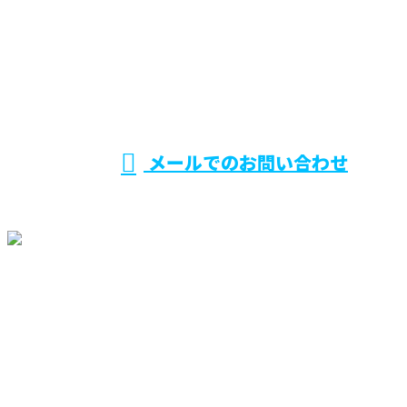
090-1440-5910
受付／ 9：00～17：30
メールでのお問い合わせ
ホーム
業務案内
施工実績
採用情報
協力会社募集