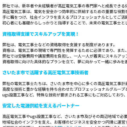
弊社では、新卒者や未経験者が高圧電気工事の専門家へと成長できる
高圧電気工事は、電気を安全かつ効率的に供給するための重要な役割
手に職をつけ、社会インフラを支えるプロフェッショナルとしてご活
初心者にも基礎からしっかりと指導することで、未来の電気工事士と
資格取得支援でスキルアップを実現！
弊社は、電気工事士などの資格取得を支援する制度があります。
資格は、電気工事の現場で専門性を発揮するために必須であり、また
弊社では受験費用や講習費用を負担し、一人一人が着実にスキルアッ
資格取得に向けた具体的なプランを立て、夢に向かって一緒に歩みを
さいたま市で活躍する高圧電気工事技術者
弊社の電気工事士たちは、さいたま市を中心に多くの高圧電気工事計
高度な技術と豊かな経験を持ち合わせたプロフェッショナルグループ
ugs設置工事など、特殊な技術が要求される工事にもご対応しており
安定した電源供給を支えるパートナー
高圧電気工事やugs設置工事など、さいたま市及びその周辺地域で必
地域社会のインフラを支え、お客様のビジネスを安全かつ円滑に運営