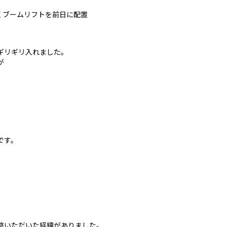
くブームリフトを前日に配置
ギリギリ入れました。
が
です。
整いただいた経緯がありました。