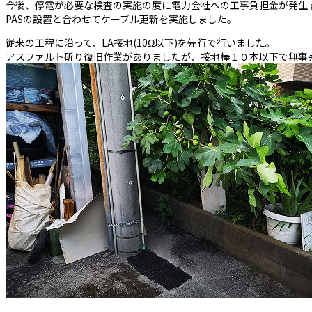
今後、停電が必要な検査の実施の度に電力会社への工事負担金が発生
PASの設置と合わせてケーブル更新を実施しました。
従来の工程に沿って、LA接地(10Ω以下)を先行で行いました。
アスファルト斫り復旧作業がありましたが、接地棒１０本以下で無事