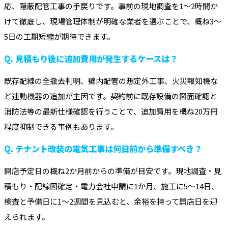
応、隠蔽配管工事の手戻りです。事前の現地調査を1～2時間か
けて徹底し、現場管理体制が明確な業者を選ぶことで、概ね3～
5日の工期短縮が期待できます。
Q. 見積もり後に追加費用が発生するケースは？
既存配線の全撤去判明、壁内配管の想定外工事、火災報知機な
ど連動機器の追加が主因です。契約前に既存設備の図面確認と
消防法等の最新仕様確認を行うことで、追加費用を概ね20万円
程度抑制できる事例もあります。
Q. テナント改装の電気工事は何日前から準備すべき？
開店予定日の概ね2か月前からの準備が目安です。現地調査・見
積もり・配線図確定・電力会社申請に1か月、施工に5～14日、
検査と予備日に1～2週間を見込むと、余裕を持って開店日を迎
えられます。