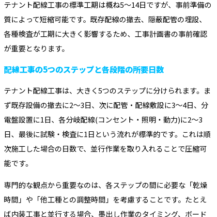
テナント配線工事の標準工期は概ね5～14日ですが、事前準備の
質によって短縮可能です。既存配線の撤去、隠蔽配管の埋設、
各種検査が工期に大きく影響するため、工事計画書の事前確認
が重要となります。
配線工事の5つのステップと各段階の所要日数
テナント配線工事は、大きく5つのステップに分けられます。ま
ず既存設備の撤去に2～3日、次に配管・配線敷設に3～4日、分
電盤設置に1日、各分岐配線(コンセント・照明・動力)に2～3
日、最後に試験・検査に1日という流れが標準的です。これは順
次施工した場合の日数で、並行作業を取り入れることで圧縮可
能です。
専門的な観点から重要なのは、各ステップの間に必要な「乾燥
時間」や「他工種との調整時間」を考慮することです。たとえ
ば内装工事と並行する場合、墨出し作業のタイミング、ボード