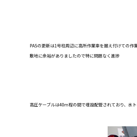
PASの更新は1号柱周辺に高所作業車を据え付けての作
敷地に余裕がありましたので特に問題なく進捗
高圧ケーブルは40ｍ程の間で埋設配管されており、水