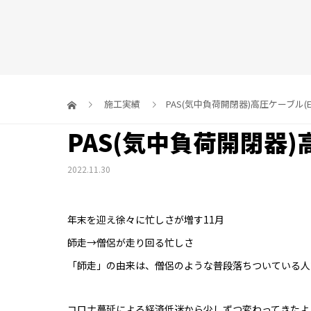
施工実績
PAS(気中負荷開閉器)高圧ケーブル
PAS(気中負荷開閉器
2022.11.30
年末を迎え徐々に忙しさが増す11月
師走→僧侶が走り回る忙しさ
「師走」の由来は、僧侶のような普段落ちついている人
コロナ蔓延による経済低迷から少しずつ変わってきたよ